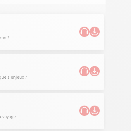
ron ?
quels enjeux ?
u voyage