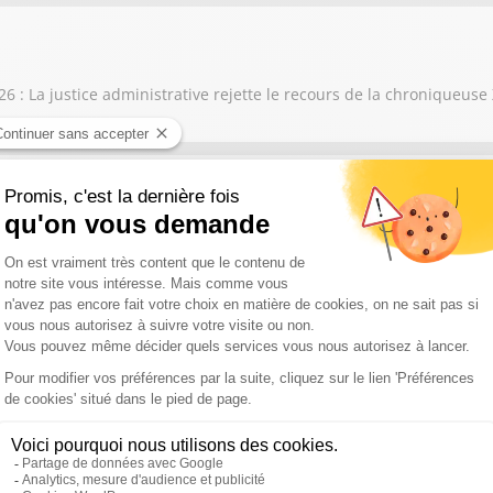
 : La justice administrative rejette le recours de la chroniqueuse
 Tour de France féminin, un succès de plus en plus grand
de Pro D2 pour raisons financières, les joueurs prennent la parole