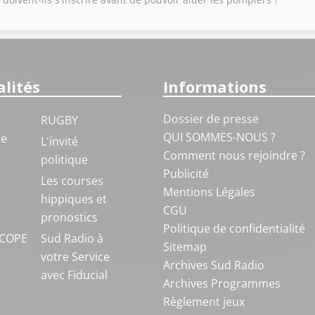
lités
Informations
Dossier de presse
RUGBY
QUI SOMMES-NOUS ?
ue
L'invité
Comment nous rejoindre ?
politique
Publicité
S
Les courses
Mentions Légales
hippiques et
CGU
pronostics
Politique de confidentialité
COPE
Sud Radio à
Sitemap
votre Service
Archives Sud Radio
avec Fiducial
Archives Programmes
Règlement jeux