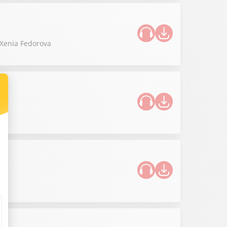
 Xenia Fedorova
 !