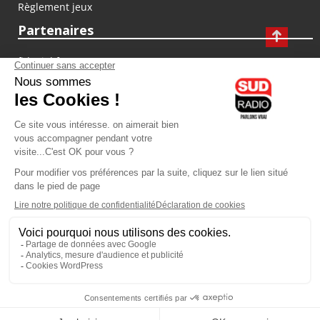
Règlement jeux
Partenaires
fiducial.fr
lyoncapitale.fr
olympique-et-lyonnais.com
L'application Iphone / Android
Téléchargez l'application
Les cookies
Gestion des cookies
Crédit photos : ©Sud Radio / Pierre Olivier
19H00
-
20H00
20H00 - 21H00
Yvan Cujious
Jacques Pessis