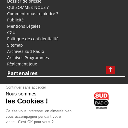
Dossier de presse
QUI SOMMES-NOUS ?
Comment nous rejoindre ?
Publicité
Mentions Légales
CGU
Politique de confidentialité
Sitemap
Archives Sud Radio
Archives Programmes
Règlement jeux
Partenaires
fiducial.fr
lyoncapitale.fr
olympique-et-lyonnais.com
L'application Iphone / Android
Téléchargez l'application