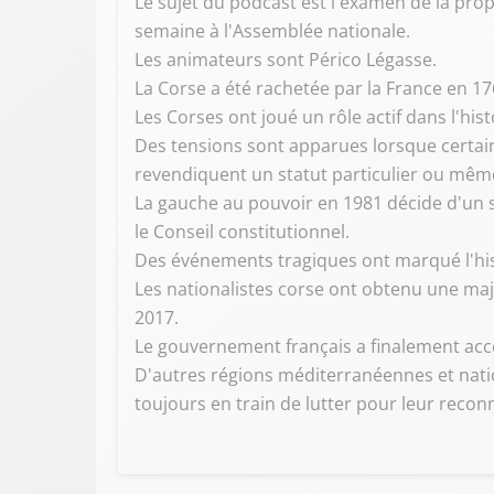
Le sujet du podcast est l'examen de la prop
semaine à l'Assemblée nationale.
Les animateurs sont Périco Légasse.
La Corse a été rachetée par la France en 176
Les Corses ont joué un rôle actif dans l'h
Des tensions sont apparues lorsque certains
revendiquent un statut particulier ou mêm
La gauche au pouvoir en 1981 décide d'un st
le Conseil constitutionnel.
Des événements tragiques ont marqué l'hist
Les nationalistes corse ont obtenu une majo
2017.
Le gouvernement français a finalement acce
D'autres régions méditerranéennes et natio
toujours en train de lutter pour leur recon