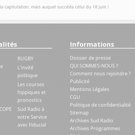
la capitulation, mais auquel succéda celui du 18 juin !
lités
Informations
Dossier de presse
RUGBY
QUI SOMMES-NOUS ?
ue
L'invité
Comment nous rejoindre ?
politique
Publicité
S
Les courses
Mentions Légales
hippiques et
CGU
pronostics
Politique de confidentialité
COPE
Sud Radio à
Sitemap
votre Service
Archives Sud Radio
avec Fiducial
Archives Programmes