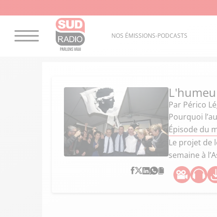
NOS ÉMISSIONS-PODCASTS
L'humeur
Par
Périco L
Pourquoi l’au
Épisode du m
Le projet de 
semaine à l’