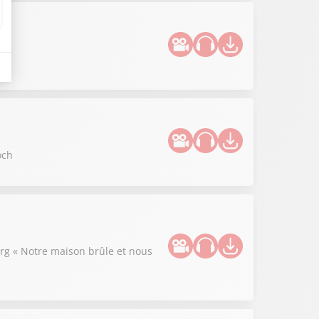
och
rg « Notre maison brûle et nous