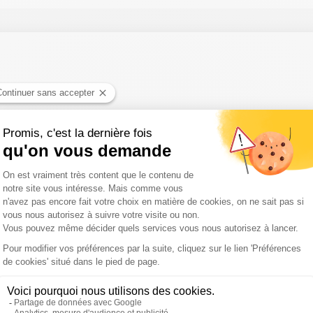
 CNews
ment européen du 16 février au 30 juin… 2015. Quel heureux hasard 
s élèves françaises lors des épreuves du baccalauréat