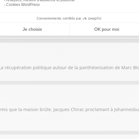
e bol des juges qui se croient au dessus des lois.
a récupération politique autour de la panthéonisation de Marc Bl
rmis que la maison brûle. Jacques Chirac proclamant à Johannesbu