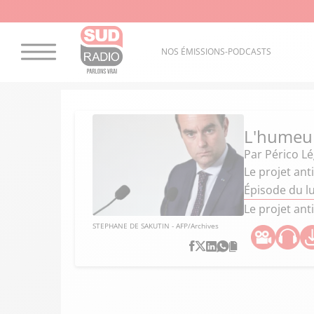
NOS ÉMISSIONS-PODCASTS
L'humeur
Par
Périco L
Le projet ant
Épisode du lu
Le projet ant
STEPHANE DE SAKUTIN - AFP/Archives