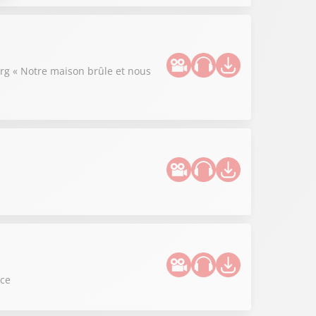
rg « Notre maison brûle et nous
nce