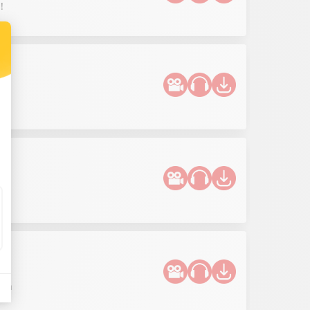
!
och