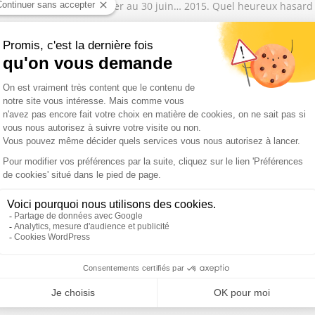
ment européen du 16 février au 30 juin… 2015. Quel heureux hasard 
s élèves françaises lors des épreuves du baccalauréat
e bol des juges qui se croient au dessus des lois.
a récupération politique autour de la panthéonisation de Marc Bl