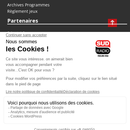
Archives Programmes
Règlement jeux
Partenaires
fiducial.fr
lyoncapitale.fr
olympique-et-lyonnais.com
L'application Iphone / Android
Téléchargez l'application
Les cookies
Gestion des cookies
Crédit photos : ©Sud Radio / Pierre Olivier