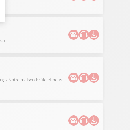
och
rg « Notre maison brûle et nous