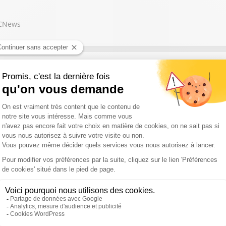
 CNews
ment européen du 16 février au 30 juin… 2015. Quel heureux hasard 
s élèves françaises lors des épreuves du baccalauréat