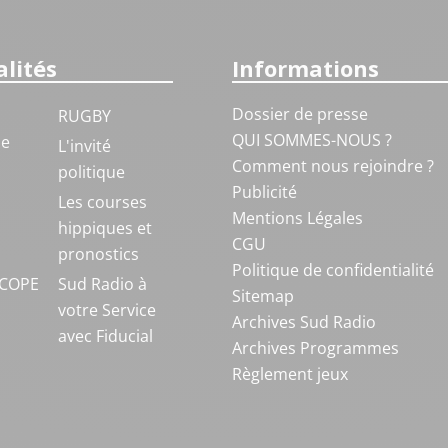
lités
Informations
Dossier de presse
RUGBY
QUI SOMMES-NOUS ?
ue
L'invité
Comment nous rejoindre ?
politique
Publicité
S
Les courses
Mentions Légales
hippiques et
CGU
pronostics
Politique de confidentialité
COPE
Sud Radio à
Sitemap
votre Service
Archives Sud Radio
avec Fiducial
Archives Programmes
Règlement jeux