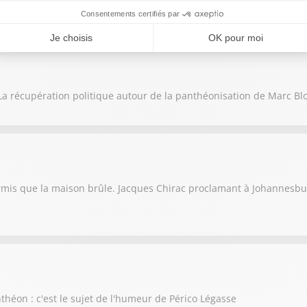
e bol des juges qui se croient au dessus des lois.
a récupération politique autour de la panthéonisation de Marc Bl
rmis que la maison brûle. Jacques Chirac proclamant à Johannesbu
nthéon : c'est le sujet de l'humeur de Périco Légasse