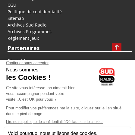
CGU
Politique de confidentialité
Sitemap
Archives Sud Radio
Archives Programmes
Règlement jeux
Partenaires
fiducial.fr
lyoncapitale.fr
olympique-et-lyonnais.com
L'application Iphone / Android
Téléchargez l'application
Les cookies
Gestion des cookies