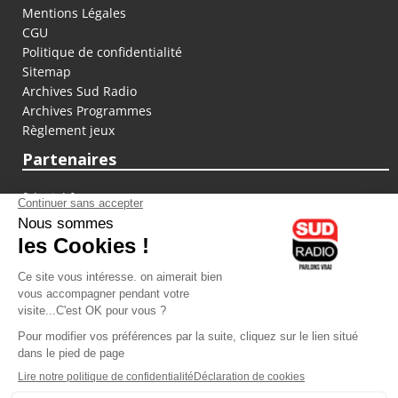
Mentions Légales
CGU
Politique de confidentialité
Sitemap
Archives Sud Radio
Archives Programmes
Règlement jeux
Partenaires
fiducial.fr
lyoncapitale.fr
olympique-et-lyonnais.com
L'application Iphone / Android
Téléchargez l'application
Les cookies