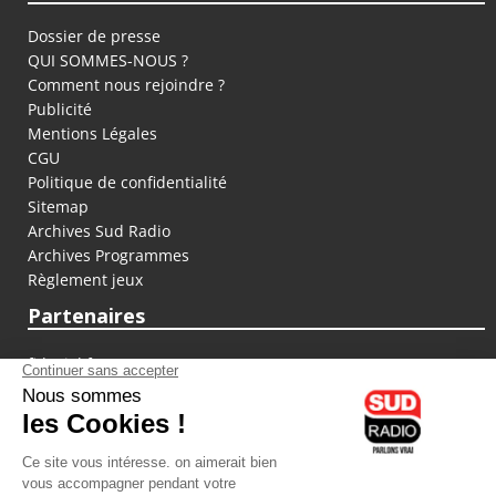
Dossier de presse
QUI SOMMES-NOUS ?
Comment nous rejoindre ?
Publicité
Mentions Légales
CGU
Politique de confidentialité
Sitemap
Archives Sud Radio
Archives Programmes
Règlement jeux
Partenaires
fiducial.fr
lyoncapitale.fr
olympique-et-lyonnais.com
L'application Iphone / Android