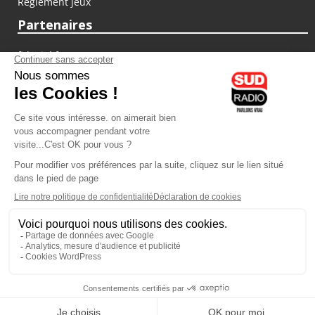
Règlement jeux
Partenaires
fiducial.fr
lyoncapitale.fr
olympique-et-lyonnais.com
L'application Iphone / Android
Téléchargez l'application
Les cookies
Gestion des cookies
Crédit photos : ©Sud Radio / Pierre Olivier
10H00
-
13H00
13H00 - 14H00
Anthony Martins Misse
Jacques Pessis