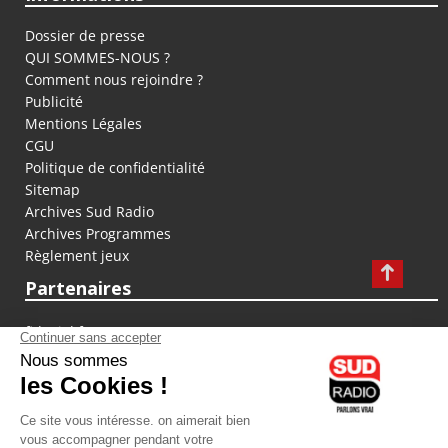
Dossier de presse
QUI SOMMES-NOUS ?
Comment nous rejoindre ?
Publicité
Mentions Légales
CGU
Politique de confidentialité
Sitemap
Archives Sud Radio
Archives Programmes
Règlement jeux
Partenaires
fiducial.fr
lyoncapitale.fr
olympique-et-lyonnais.com
L'application Iphone / Android