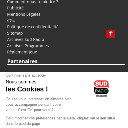
Comment nous rejoindre ?
Publicité
Mentions Légales
CGU
Politique de confidentialité
Sitemap
Archives Sud Radio
Archives Programmes
Règlement jeux
Partenaires
fiducial.fr
lyoncapitale.fr
olympique-et-lyonnais.com
L'application Iphone / Android
Téléchargez l'application