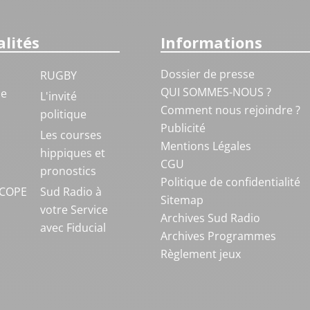
lités
Informations
Dossier de presse
RUGBY
QUI SOMMES-NOUS ?
ue
L'invité
Comment nous rejoindre ?
politique
Publicité
S
Les courses
Mentions Légales
hippiques et
CGU
pronostics
Politique de confidentialité
COPE
Sud Radio à
Sitemap
votre Service
Archives Sud Radio
avec Fiducial
Archives Programmes
Règlement jeux