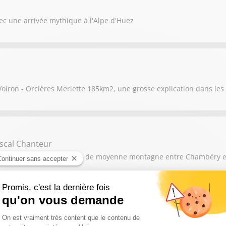
ec une arrivée mythique à l'Alpe d'Huez
Voiron - Orcières Merlette 185km2, une grosse explication dans les
ascal Chanteur
re la montre des 174,7 km de moyenne montagne entre Chambéry e
rc Madiot, Julien Jurdie
re la montre de 26 km1 entre Evian Les Bains et Thonon les Bains