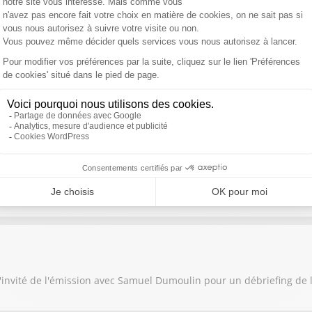
téphane Goubert
rance (Les classements) et les déclarations des coureurs
 un point sur l'étape du jour, l'interview du grand témoin et le 
'invité de l'émission avec Samuel Dumoulin pour un débriefing de