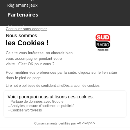
Règlement jeux
Partenaires
fiducial.fr
lyoncapitale.fr
olympique-et-lyonnais.com
L'application Iphone / Android
Téléchargez l'application
Les cookies
Gestion des cookies
Crédit photos : ©Sud Radio / Pierre Olivier
10H00
-
13H00
13H00 - 14H00