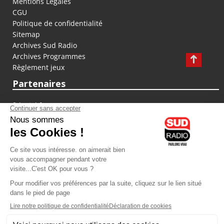
Mentions Légales
CGU
Politique de confidentialité
Sitemap
Archives Sud Radio
Archives Programmes
Règlement jeux
Partenaires
fiducial.fr
lyoncapitale.fr
olympique-et-lyonnais.com
L'application Iphone / Android
Téléchargez l'application
Les cookies
Gestion des cookies