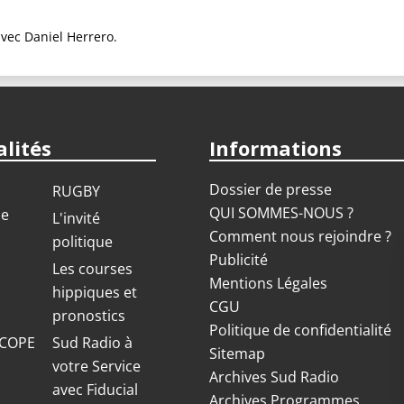
avec Daniel Herrero.
lités
Informations
Dossier de presse
RUGBY
QUI SOMMES-NOUS ?
ue
L'invité
Comment nous rejoindre ?
politique
Publicité
S
Les courses
Mentions Légales
hippiques et
CGU
pronostics
Politique de confidentialité
COPE
Sud Radio à
Sitemap
votre Service
Archives Sud Radio
avec Fiducial
Archives Programmes