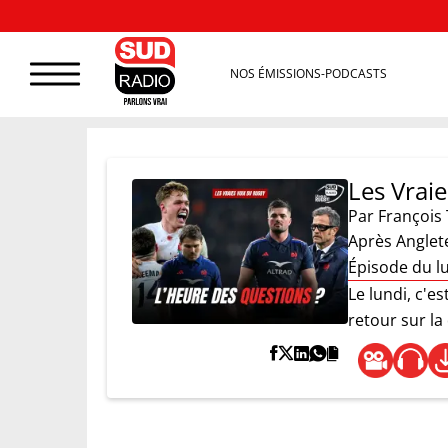
NOS ÉMISSIONS-PODCASTS
Les Vrai
Par
François 
Après Anglete
Épisode du lu
Le lundi, c'e
retour sur la