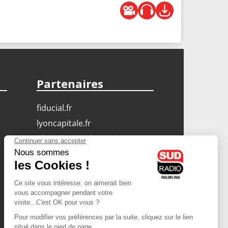
Partenaires
fiducial.fr
lyoncapitale.fr
olympique-et-lyonnais.com
L'application Iphone
/ Android
Téléchargez l'application