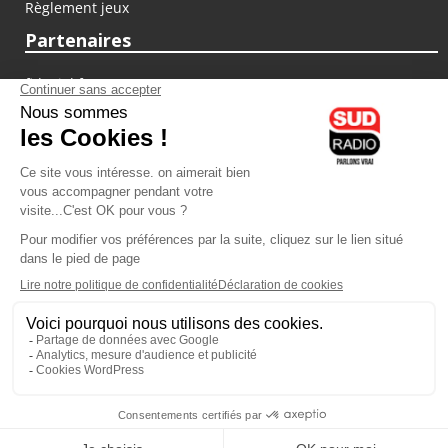
Règlement jeux
Partenaires
fiducial.fr
lyoncapitale.fr
olympique-et-lyonnais.com
L'application Iphone / Android
Téléchargez l'application
Les cookies
Gestion des cookies
Crédit photos : ©Sud Radio / Pierre Olivier
23H00
-
00H00
00H00 - 01H00
Animateur
Animateur