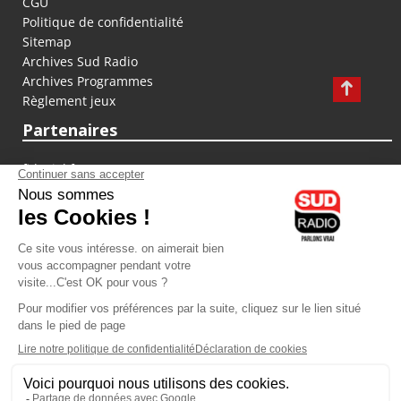
CGU
Politique de confidentialité
Sitemap
Archives Sud Radio
Archives Programmes
Règlement jeux
Partenaires
fiducial.fr
lyoncapitale.fr
olympique-et-lyonnais.com
L'application Iphone / Android
Téléchargez l'application
Les cookies
Gestion des cookies