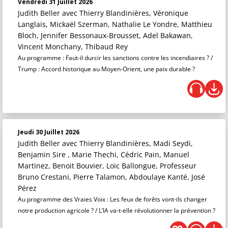
Vendredi 31 Juillet 2026
Judith Beller
avec Thierry Blandinières, Véronique
Langlais, Mickaël Szerman, Nathalie Le Yondre, Matthieu
Bloch, Jennifer Bessonaux-Brousset, Adel Bakawan,
Vincent Monchany, Thibaud Rey
Au programme : Faut-il durcir les sanctions contre les incendiaires ? /
Trump : Accord historique au Moyen-Orient, une paix durable ?
Jeudi 30 Juillet 2026
Judith Beller
avec Thierry Blandinières, Madi Seydi,
Benjamin Sire , Marie Thechi, Cédric Pain, Manuel
Martinez, Benoit Bouvier, Loic Ballongue, Professeur
Bruno Crestani, Pierre Talamon, Abdoulaye Kanté, José
Pérez
Au programme des Vraies Voix : Les feux de forêts vont-ils changer
notre production agricole ? / L’IA va-t-elle révolutionner la prévention ?