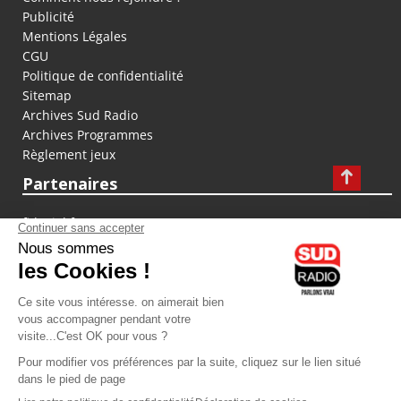
Publicité
Mentions Légales
CGU
Politique de confidentialité
Sitemap
Archives Sud Radio
Archives Programmes
Règlement jeux
Partenaires
fiducial.fr
lyoncapitale.fr
olympique-et-lyonnais.com
L'application Iphone / Android
Téléchargez l'application
Les cookies