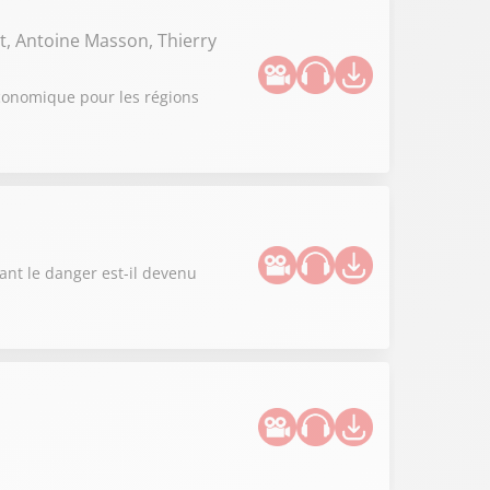
t, Antoine Masson, Thierry
 économique pour les régions
ant le danger est-il devenu