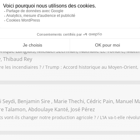
ohen-Haddad, Jean-Etienne Pauzat
 : Le réchauffement climatique doit-il être la priorité de la France
s ?
onique Langlais, Mickaël Szerman, Nathalie Le Yondre, Matth
, Thibaud Rey
re les incendiaires ? / Trump : Accord historique au Moyen-Orient,
 Seydi, Benjamin Sire , Marie Thechi, Cédric Pain, Manuel Ma
rre Talamon, Abdoulaye Kanté, José Pérez
 vont-ils changer notre production agricole ? / L’IA va-t-elle révolu