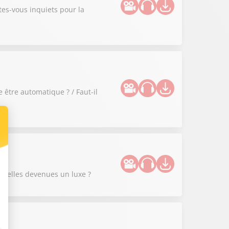
tes-vous inquiets pour la
 être automatique ? / Faut-il
nt-elles devenues un luxe ?