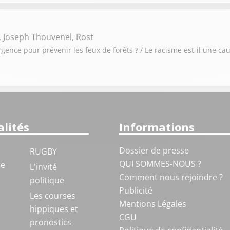
, Joseph Thouvenel, Rost
urgence pour prévenir les feux de forêts ? / Le racisme est-il une ca
lités
Informations
Dossier de presse
RUGBY
QUI SOMMES-NOUS ?
ue
L'invité
Comment nous rejoindre ?
politique
Publicité
S
Les courses
Mentions Légales
hippiques et
CGU
pronostics