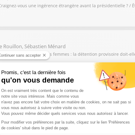
raignez-vous une ingérence étrangère avant la présidentielle ? / Ê
e Rouillon, Sébastien Ménard
6 : Violences contre les femmes : la détention provisoire doit-elle
orence Rouas, Sébastien Ménard
aut-il exclure l’Espagne de l’Union Européenne ? / Les vacances so