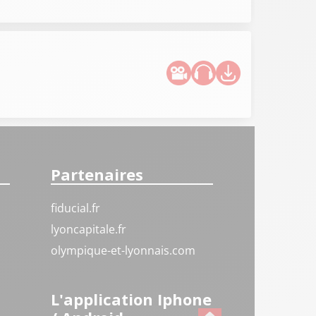
Partenaires
fiducial.fr
lyoncapitale.fr
olympique-et-lyonnais.com
L'application Iphone