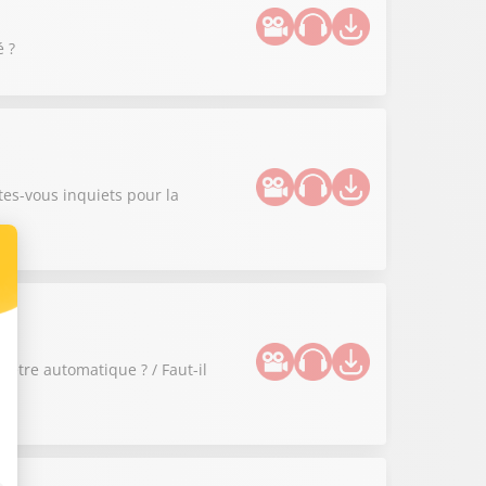
é ?
tes-vous inquiets pour la
 être automatique ? / Faut-il