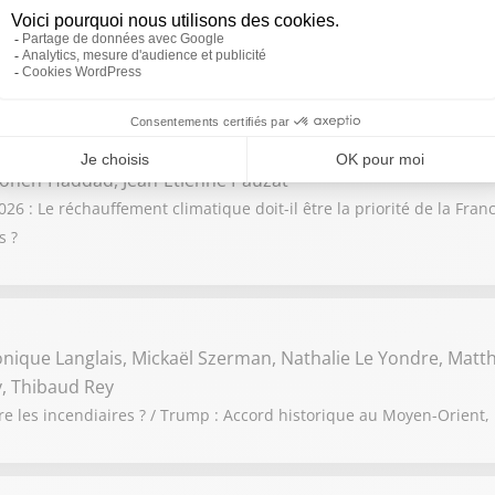
orence Rouas, Sébastien Ménard
aut-il exclure l’Espagne de l’Union Européenne ? / Les vacances so
ohen-Haddad, Jean-Etienne Pauzat
 : Le réchauffement climatique doit-il être la priorité de la France
s ?
onique Langlais, Mickaël Szerman, Nathalie Le Yondre, Matth
, Thibaud Rey
re les incendiaires ? / Trump : Accord historique au Moyen-Orient,