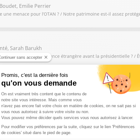
Boudet, Emilie Perrier
le une menace pour l’OTAN ? / Notre patrimoine est-il assez protég
nté, Sarah Barukh
raignez-vous une ingérence étrangère avant la présidentielle ? / Ê
e Rouillon, Sébastien Ménard
6 : Violences contre les femmes : la détention provisoire doit-elle