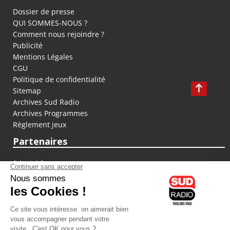
Dossier de presse
QUI SOMMES-NOUS ?
Comment nous rejoindre ?
Publicité
Mentions Légales
CGU
Politique de confidentialité
Sitemap
Archives Sud Radio
Archives Programmes
Règlement jeux
Partenaires
fiducial.fr
lyoncapitale.fr
olympique-et-lyonnais.com
L'application Iphone / Android