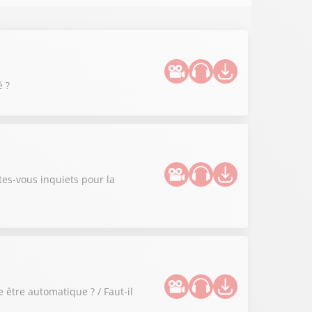
é ?
tes-vous inquiets pour la
 être automatique ? / Faut-il