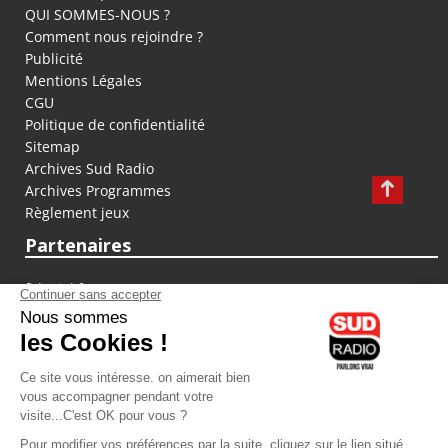
QUI SOMMES-NOUS ?
Comment nous rejoindre ?
Publicité
Mentions Légales
CGU
Politique de confidentialité
Sitemap
Archives Sud Radio
Archives Programmes
Règlement jeux
Partenaires
fiducial.fr
lyoncapitale.fr
olympique-et-lyonnais.com
L'application Iphone / Android
Téléchargez l'application