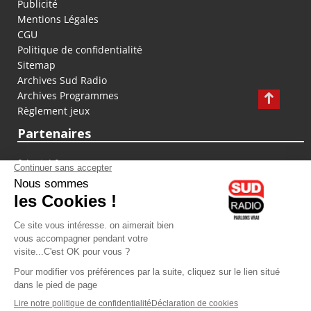
Publicité
Mentions Légales
CGU
Politique de confidentialité
Sitemap
Archives Sud Radio
Archives Programmes
Règlement jeux
Partenaires
fiducial.fr
lyoncapitale.fr
olympique-et-lyonnais.com
L'application Iphone / Android
Téléchargez l'application
Les cookies