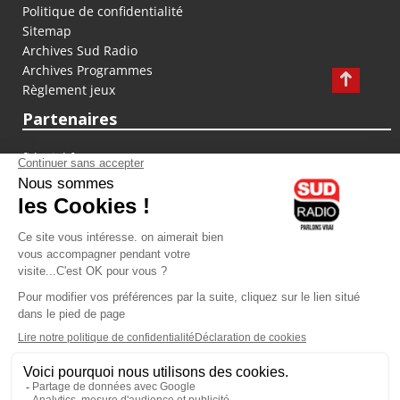
Politique de confidentialité
Sitemap
Archives Sud Radio
Archives Programmes
Règlement jeux
Partenaires
fiducial.fr
lyoncapitale.fr
olympique-et-lyonnais.com
L'application Iphone / Android
Téléchargez l'application
Les cookies
Gestion des cookies