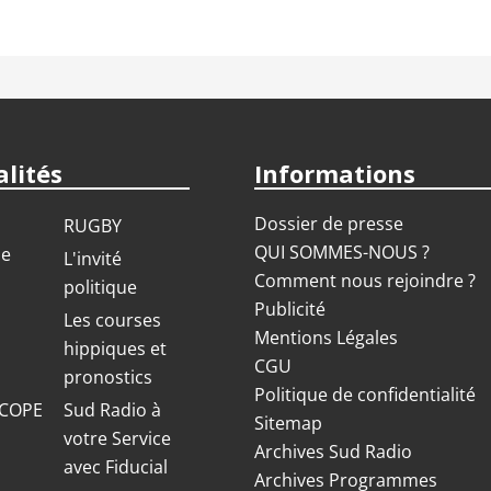
lités
Informations
Dossier de presse
RUGBY
QUI SOMMES-NOUS ?
ue
L'invité
Comment nous rejoindre ?
politique
Publicité
S
Les courses
Mentions Légales
hippiques et
CGU
pronostics
Politique de confidentialité
COPE
Sud Radio à
Sitemap
votre Service
Archives Sud Radio
avec Fiducial
Archives Programmes