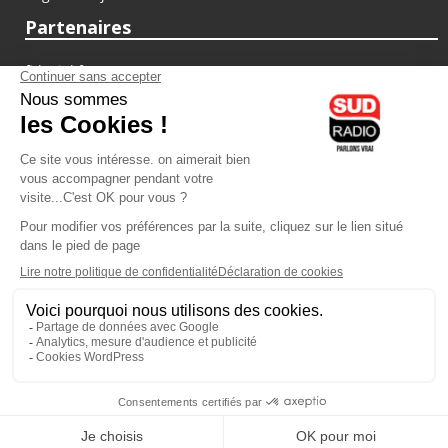
Partenaires
fiducial.fr
lyoncapitale.fr
olympique-et-lyonnais.com
L'application Iphone / Android
Téléchargez l'application
Les cookies
Gestion des cookies
Crédit photos : ©Sud Radio / Pierre Olivier
02H00
-
03H00
03H00 - 06H00
Jacques Pessis
Noémie Halioua
Les clefs d'une vie
Les débats de l'été