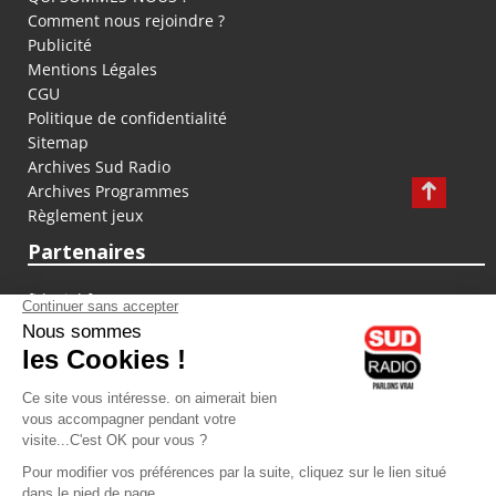
Comment nous rejoindre ?
Publicité
Mentions Légales
CGU
Politique de confidentialité
Sitemap
Archives Sud Radio
Archives Programmes
Règlement jeux
Partenaires
fiducial.fr
lyoncapitale.fr
olympique-et-lyonnais.com
L'application Iphone / Android
Téléchargez l'application