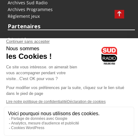
Archives Sud Radio
Archives Programmes
Règlement jeux
Partenaires
fiducial.fr
lyoncapitale.fr
olympique-et-lyonnais.com
L'application Iphone / Android
Téléchargez l'application
Les cookies
Gestion des cookies
Crédit photos : ©Sud Radio / Pierre Olivier