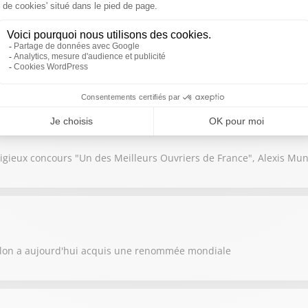
ruches et faire face à des récoltes de miel en baisse : le métier d'ap
igieux concours "Un des Meilleurs Ouvriers de France", Alexis Mu
llon a aujourd'hui acquis une renommée mondiale