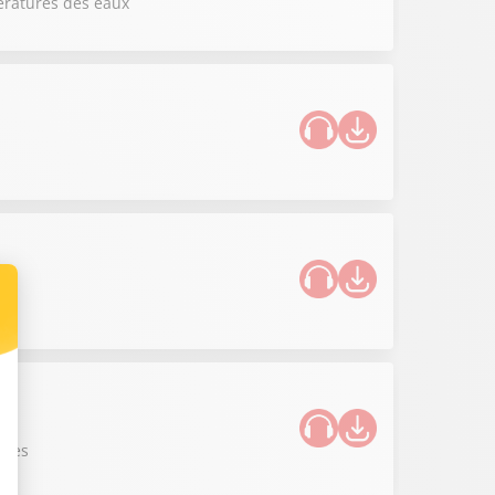
ératures des eaux
ques