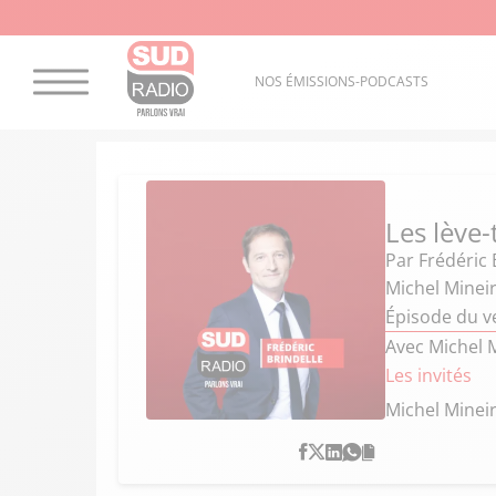
NOS ÉMISSIONS-PODCASTS
Les lève-
Par
Frédéric 
Michel Mineir
Épisode du v
Avec Michel 
Les invités
Michel Minei