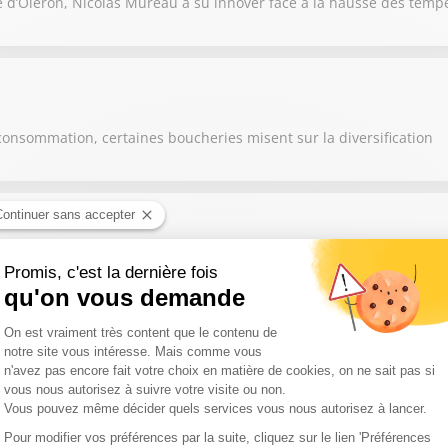
e d’Oléron, Nicolas Mureau a su innover face à la hausse des temp
consommation, certaines boucheries misent sur la diversification
nte à lui seul le savoir-faire de toute une région
s, les éleveurs et agriculteurs s'adaptent en modifiant leurs prati