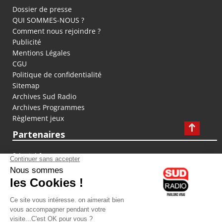
Dossier de presse
QUI SOMMES-NOUS ?
Comment nous rejoindre ?
Publicité
Mentions Légales
CGU
Politique de confidentialité
Sitemap
Archives Sud Radio
Archives Programmes
Règlement jeux
Partenaires
fiducial.fr
lyoncapitale.fr
olympique-et-lyonnais.com
L'application Iphone / Android