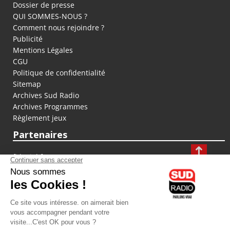
Dossier de presse
QUI SOMMES-NOUS ?
Comment nous rejoindre ?
Publicité
Mentions Légales
CGU
Politique de confidentialité
Sitemap
Archives Sud Radio
Archives Programmes
Règlement jeux
Partenaires
fiducial.fr
lyoncapitale.fr
olympique-et-lyonnais.com
L'application Iphone / Android
Téléchargez l'application