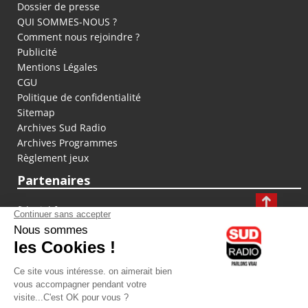
Dossier de presse
QUI SOMMES-NOUS ?
Comment nous rejoindre ?
Publicité
Mentions Légales
CGU
Politique de confidentialité
Sitemap
Archives Sud Radio
Archives Programmes
Règlement jeux
Partenaires
fiducial.fr
lyoncapitale.fr
olympique-et-lyonnais.com
L'application Iphone / Android
Téléchargez l'application