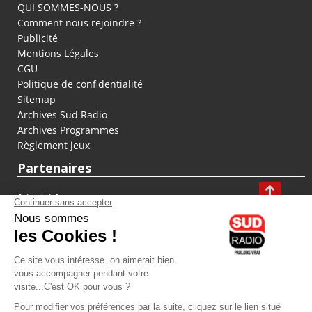
QUI SOMMES-NOUS ?
Comment nous rejoindre ?
Publicité
Mentions Légales
CGU
Politique de confidentialité
Sitemap
Archives Sud Radio
Archives Programmes
Règlement jeux
Partenaires
fiducial.fr
lyoncapitale.fr
olympique-et-lyonnais.com
L'application Iphone / Android
Téléchargez l'application