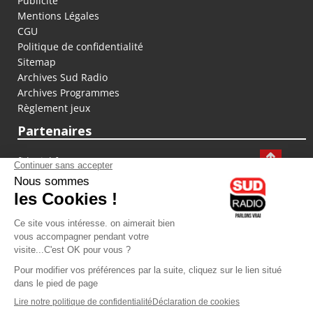
Publicité
Mentions Légales
CGU
Politique de confidentialité
Sitemap
Archives Sud Radio
Archives Programmes
Règlement jeux
Partenaires
fiducial.fr
lyoncapitale.fr
olympique-et-lyonnais.com
L'application Iphone / Android
Téléchargez l'application
Les cookies