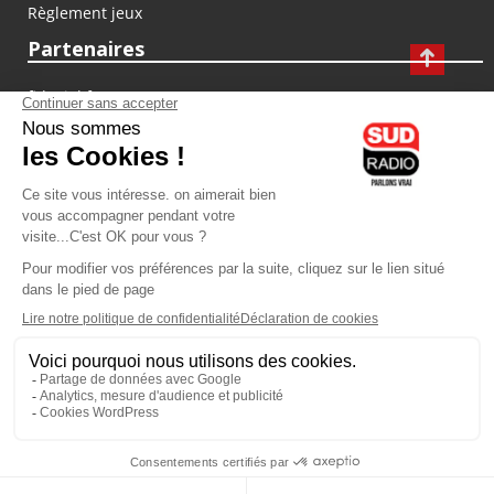
Règlement jeux
Partenaires
fiducial.fr
lyoncapitale.fr
olympique-et-lyonnais.com
L'application Iphone / Android
Téléchargez l'application
Les cookies
Gestion des cookies
Crédit photos : ©Sud Radio / Pierre Olivier
12H00
-
13H00
13H00 - 13H30
Sylvain Lévy-Valensi