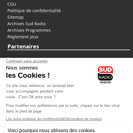
CGU
Politique de confidentialité
Sitemap
Archives Sud Radio
Archives Programmes
Règlement jeux
Partenaires
fiducial.fr
lyoncapitale.fr
olympique-et-lyonnais.com
L'application Iphone / Android
Téléchargez l'application
Les cookies
Gestion des cookies