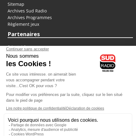
Sitemap
Archives Sud Radio
Archives Programmes
Règlement jeux
Partenaires
fiducial.fr
lyoncapitale.fr
olympique-et-lyonnais.com
L'application Iphone / Android
Téléchargez l'application
Les cookies
Gestion des cookies
Crédit photos : ©Sud Radio / Pierre Olivier