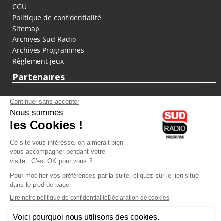
CGU
Politique de confidentialité
Sitemap
Archives Sud Radio
Archives Programmes
Règlement jeux
Partenaires
fiducial.fr
lyoncapitale.fr
olympique-et-lyonnais.com
L'application Iphone / Android
Téléchargez l'application
Les cookies
Gestion des cookies