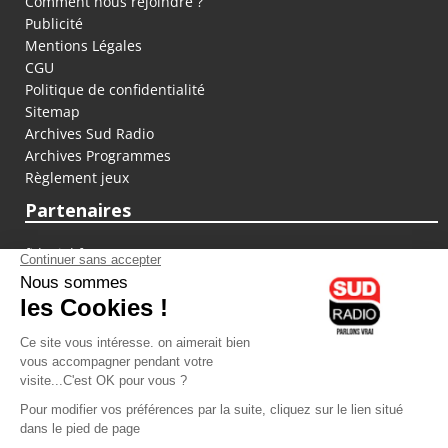
Comment nous rejoindre ?
Publicité
Mentions Légales
CGU
Politique de confidentialité
Sitemap
Archives Sud Radio
Archives Programmes
Règlement jeux
Partenaires
fiducial.fr
lyoncapitale.fr
olympique-et-lyonnais.com
L'application Iphone / Android
Téléchargez l'application
Les cookies