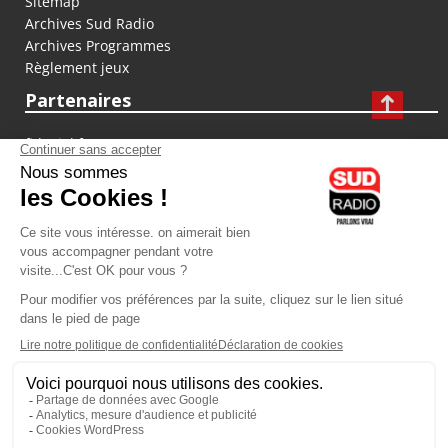
Sitemap
Archives Sud Radio
Archives Programmes
Règlement jeux
Partenaires
fiducial.fr
lyoncapitale.fr
olympique-et-lyonnais.com
L'application Iphone / Android
Téléchargez l'application
Les cookies
Gestion des cookies
Crédit photos : ©Sud Radio / Pierre Olivier