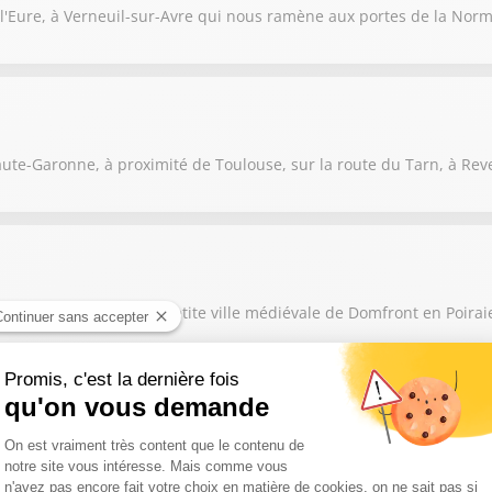
l'Eure, à Verneuil-sur-Avre qui nous ramène aux portes de la Nor
te-Garonne, à proximité de Toulouse, sur la route du Tarn, à Reve
mandie dans la jolie petite ville médiévale de Domfront en Poirai
, située sur la célèbre nationale 7 entre Moulins et Lyon, très ex