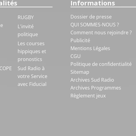
lités
Informations
Dossier de presse
RUGBY
QUI SOMMES-NOUS ?
ue
L'invité
Comment nous rejoindre ?
politique
Publicité
S
Les courses
Mentions Légales
hippiques et
CGU
pronostics
Politique de confidentialité
COPE
Sud Radio à
Sitemap
votre Service
Archives Sud Radio
avec Fiducial
Archives Programmes
Règlement jeux