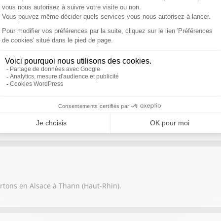
fique cité de Sisteron située face à l’étonnant Rocher de la Bau
Morvan et l’Alsace, Xavier Louy nous propose un détour en Bretagne
artons en Alsace à Thann (Haut-Rhin).