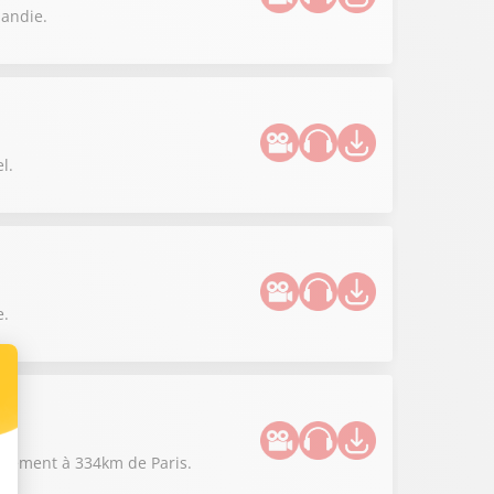
mandie.
l.
e.
actement à 334km de Paris.