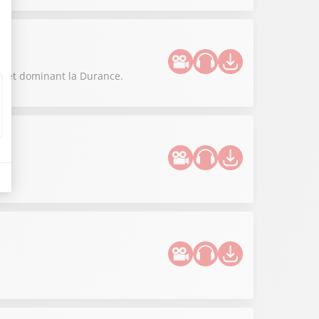
me et dominant la Durance.
.