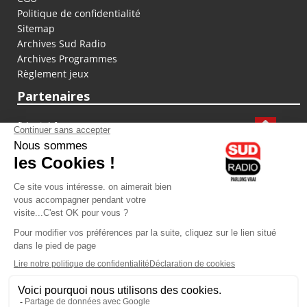
Politique de confidentialité
Sitemap
Archives Sud Radio
Archives Programmes
Règlement jeux
Partenaires
fiducial.fr
lyoncapitale.fr
olympique-et-lyonnais.com
L'application Iphone / Android
Téléchargez l'application
Les cookies
Gestion des cookies