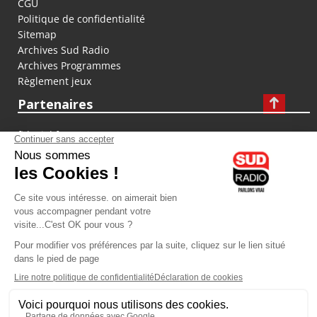
CGU
Politique de confidentialité
Sitemap
Archives Sud Radio
Archives Programmes
Règlement jeux
Partenaires
fiducial.fr
lyoncapitale.fr
olympique-et-lyonnais.com
L'application Iphone / Android
Téléchargez l'application
Les cookies
Gestion des cookies