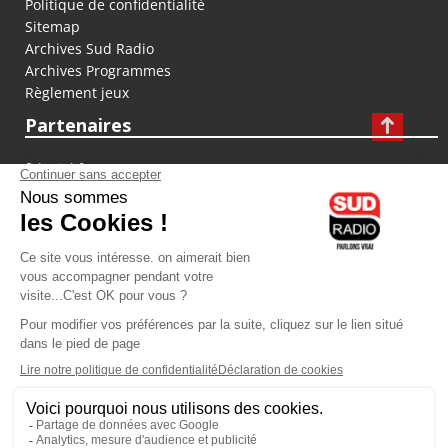
Politique de confidentialité
Sitemap
Archives Sud Radio
Archives Programmes
Règlement jeux
Partenaires
fiducial.fr
lyoncapitale.fr
olympique-et-lyonnais.com
L'application Iphone / Android
Téléchargez l'application
Les cookies
Gestion des cookies