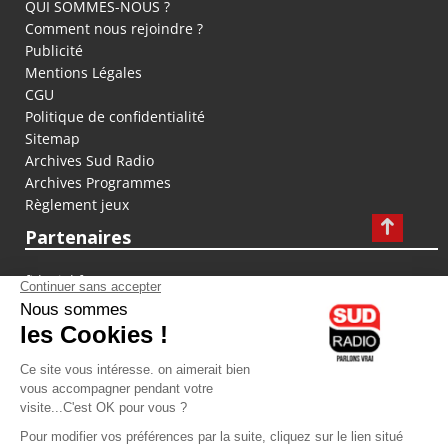
QUI SOMMES-NOUS ?
Comment nous rejoindre ?
Publicité
Mentions Légales
CGU
Politique de confidentialité
Sitemap
Archives Sud Radio
Archives Programmes
Règlement jeux
Partenaires
fiducial.fr
lyoncapitale.fr
olympique-et-lyonnais.com
L'application Iphone / Android
Téléchargez l'application