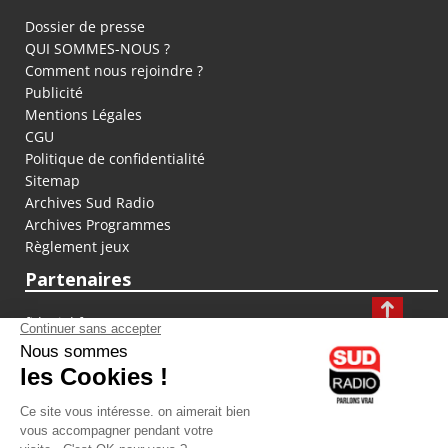
Dossier de presse
QUI SOMMES-NOUS ?
Comment nous rejoindre ?
Publicité
Mentions Légales
CGU
Politique de confidentialité
Sitemap
Archives Sud Radio
Archives Programmes
Règlement jeux
Partenaires
fiducial.fr
lyoncapitale.fr
olympique-et-lyonnais.com
L'application Iphone / Android