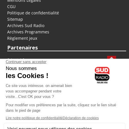
Mentions Légales
CGU
Politique de confidentialité
Sitemap
Archives Sud Radio
Archives Programmes
Règlement jeux
Partenaires
fiducial.fr
lyoncapitale.fr
olympique-et-lyonnais.com
L'application Iphone / Android
Téléchargez l'application
Les cookies
Gestion des cookies